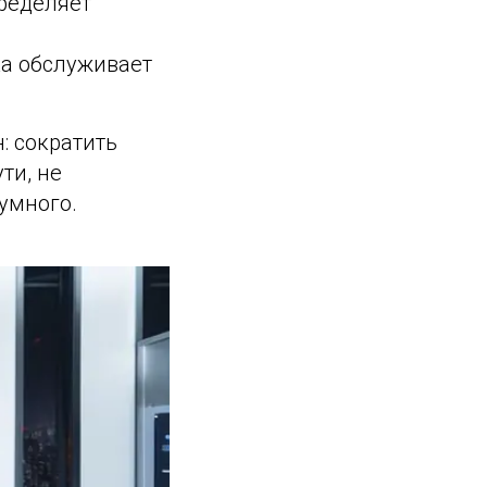
пределяет
ка обслуживает
: сократить
ти, не
умного.