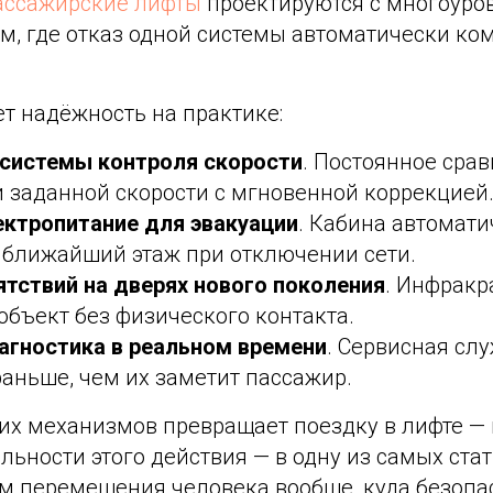
ассажирские лифты
проектируются с многоур
м, где отказ одной системы автоматически ко
т надёжность на практике:
системы контроля скорости
. Постоянное сра
 заданной скорости с мгновенной коррекцией
ектропитание для эвакуации
. Кабина автомати
а ближайший этаж при отключении сети.
ятствий на дверях нового поколения
. Инфракр
объект без физического контакта.
агностика в реальном времени
. Сервисная слу
аньше, чем их заметит пассажир.
их механизмов превращает поездку в лифте — 
ьности этого действия — в одну из самых ста
м перемещения человека вообще, куда безопа