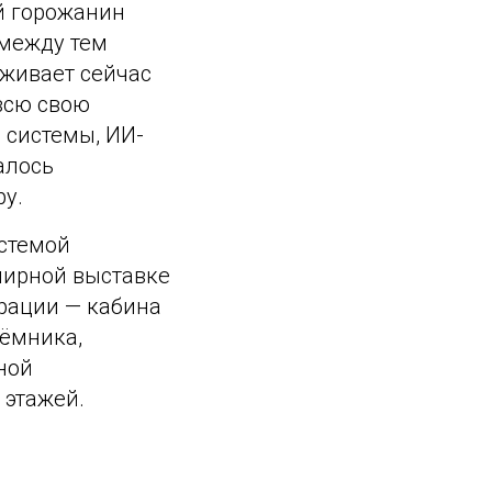
й горожанин
 между тем
еживает сейчас
всю свою
 системы, ИИ-
алось
ру.
истемой
мирной выставке
трации — кабина
ъёмника,
ной
 этажей.