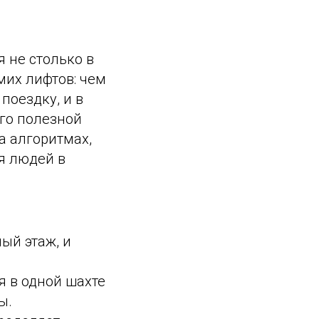
 не столько в
мих лифтов: чем
поездку, и в
го полезной
а алгоритмах,
я людей в
ый этаж, и
я в одной шахте
ы.