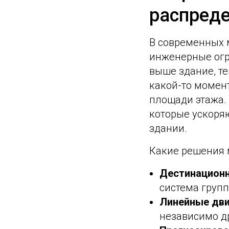
распреде
В современных м
инженерные огра
выше здание, те
какой-то момен
площади этажа.
которые ускоряю
здании.
Какие решения 
Дестинационн
система груп
Линейные дви
независимо др