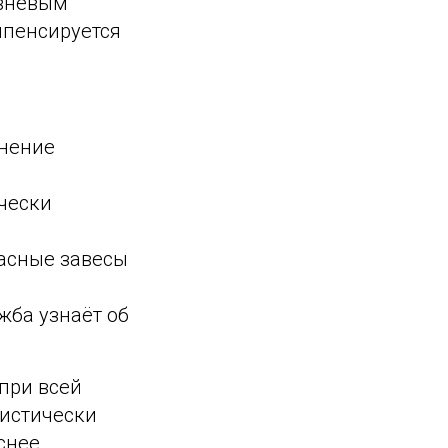
овневым
мпенсируется
внение
.
чески
асные завесы
жба узнаёт об
при всей
тистически
снее