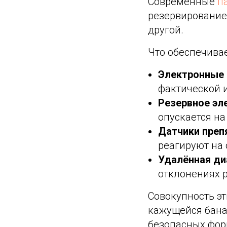
Современные
п
резервирование
другой.
Что обеспечивае
Электронные 
фактической и
Резервное эл
опускается н
Датчики преп
реагируют на 
Удалённая ди
отклонениях р
Совокупность эт
кажущейся банал
безопасных фор