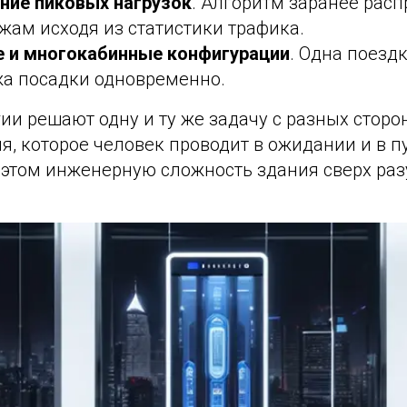
ние пиковых нагрузок
. Алгоритм заранее рас
жам исходя из статистики трафика.
 и многокабинные конфигурации
. Одна поезд
жа посадки одновременно.
гии решают одну и ту же задачу с разных сторон
, которое человек проводит в ожидании и в пу
 этом инженерную сложность здания сверх раз