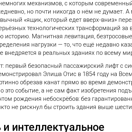
 немногих механизмов, с которым современны
едневно, но почти никогда о нём не думает. А
ивычный «ящик, который едет вверх-вниз» пер
серьёзных технологических трансформаций за 
ю историю. Магнитная левитация, безтросовые
еделения нагрузки — то, что ещё недавно каз
е внедряется в реальных зданиях по всему ми
т: первый безопасный пассажирский лифт с с
емонстрировал Элиша Отис в 1854 году на Все
артинно обрезав канат прямо во время демонс
о это событие, а не сам факт изобретения под
нтом рождения небоскрёбов: без гарантирован
кто не рискнул бы строить здания выше шести
 и интеллектуальное