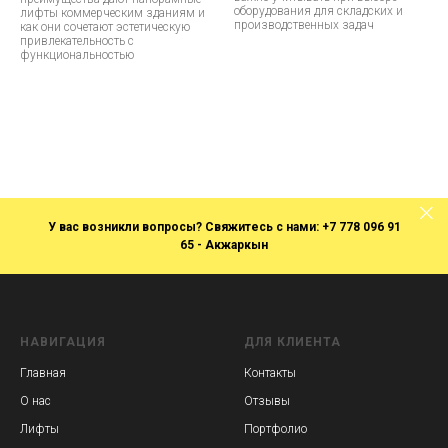
оборудования для складских и
лифты коммерческим зданиям и
производственных задач
как они сочетают эстетическую
привлекательность с
функциональностью
У вас возникли вопросы? Свяжитесь с нами:
+7 778 096 91
65 -
Акжаркын
НАВИГАЦИЯ
ДЛЯ КЛИЕНТА
Главная
Контакты
О нас
Отзывы
Лифты
Портфолио