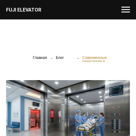
FUJI ELEVATOR
Главная
→
Блог
→
Современные
технологии в
больничных
лифтах:
управление,
датчики,
безопасность