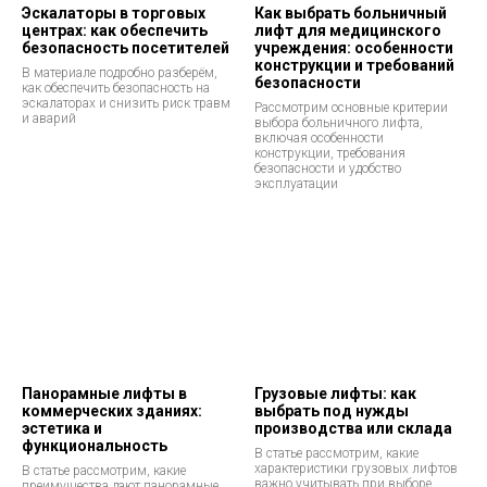
Эскалаторы в торговых
Как выбрать больничный
центрах: как обеспечить
лифт для медицинского
безопасность посетителей
учреждения: особенности
конструкции и требований
В материале подробно разберём,
безопасности
как обеспечить безопасность на
эскалаторах и снизить риск травм
Рассмотрим основные критерии
и аварий
выбора больничного лифта,
включая особенности
конструкции, требования
безопасности и удобство
эксплуатации
Панорамные лифты в
Грузовые лифты: как
коммерческих зданиях:
выбрать под нужды
эстетика и
производства или склада
функциональность
В статье рассмотрим, какие
характеристики грузовых лифтов
В статье рассмотрим, какие
важно учитывать при выборе
преимущества дают панорамные